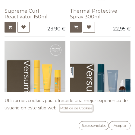
Supreme Curl
Thermal Protective
Reactivator 150ml.
Spray 300ml
23,90
€
22,95
€
Utilizamos cookies para ofrecerle una mejor experiencia de
Sun Set
usuario en este sitio web.
Política de Cookies
Recovery Set
68,00
€
Solo esenciales
Acepto
54,40
€
69,62
€
81,90
€