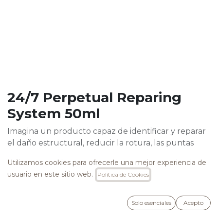
24/7 Perpetual Reparing
System 50ml
Imagina un producto capaz de identificar y reparar
el daño estructural, reducir la rotura, las puntas
abiertas y dar fuerza y vitalidad al cabello, durante
Utilizamos cookies para ofrecerle una mejor experiencia de
las 24 horas del día, los 7 días de la semana.
usuario en este sitio web.
Política de Cookies
Gracias a su innovadora tecnología biomimética,
24/7 PERPETUAL REPAIRING SYSTEM actúa de
forma específica en las zonas dañadas del cabello,
Solo esenciales
Acepto
reparando y restaurando su estructura y su salud.