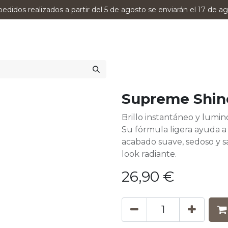
pedidos realizados a partir del 5 de agosto se enviarán el 17 de ag
0
RODUCTOS
VERSUMPRO
ASESORAMIENTO
Supreme Shin
Brillo instantáneo y lumin
Su fórmula ligera ayuda a
acabado suave, sedoso y s
look radiante.
26,90
€