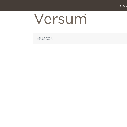
Los 
P