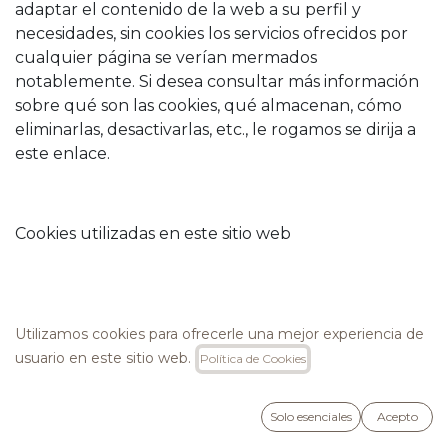
adaptar el contenido de la web a su perfil y
necesidades, sin cookies los servicios ofrecidos por
cualquier página se verían mermados
notablemente. Si desea consultar más información
sobre qué son las cookies, qué almacenan, cómo
eliminarlas, desactivarlas, etc., le rogamos se dirija a
este enlace.
Cookies utilizadas en este sitio web
Siguiendo las directrices de la Agencia Española de
Utilizamos cookies para ofrecerle una mejor experiencia de
Protección de Datos procedemos a detallar el uso
usuario en este sitio web.
Política de Cookies
de cookies que hace esta web con el fin de
informarle con la máxima exactitud posible.
Solo esenciales
Acepto