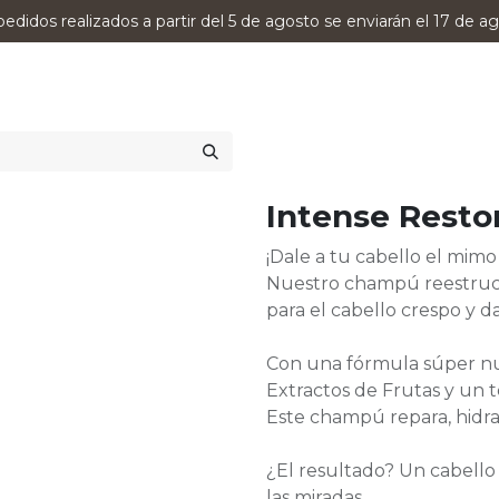
pedidos realizados a partir del 5 de agosto se enviarán el 17 de ag
0
RODUCTOS
VERSUMPRO
ASESORAMIENTO
Intense Rest
¡Dale a tu cabello el mimo
Nuestro champú reestructu
para el cabello crespo y 
Con una fórmula súper nut
Extractos de Frutas y un 
Este champú repara, hidrat
¿El resultado? Un cabello s
las miradas.