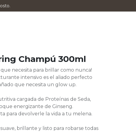
osto.
oring Champú 300ml
 que necesita para brillar como nunca!
rante intensivo es el aliado perfecto
dañado que necesita un glow up.
ritiva cargada de Proteínas de Seda,
toque energizante de Ginseng.
a para devolverle la vida a tu melena.
uave, brillante y listo para robarse todas