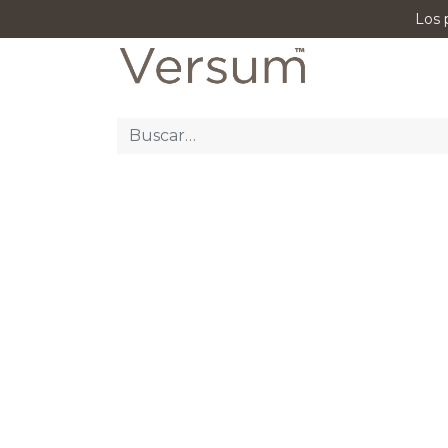
Los 
P