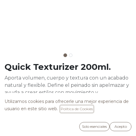
Quick Texturizer 200ml.
Aporta volumen, cuerpo y textura con un acabado
natural y flexible. Define el peinado sin apelmazar y
ayuda a crear estilos con movimiento y
personalidad. Ideal para looks desenfadados y llenos
Utilizamos cookies para ofrecerle una mejor experiencia de
de carácter.
usuario en este sitio web.
Política de Cookies
23,90
€
Solo esenciales
Acepto