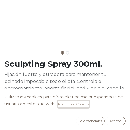
Sculpting Spray 300ml.
Fijación fuerte y duradera para mantener tu
peinado impecable todo el día. Controla el
encrespamiento, aporta flexibilidad y deja el cabello
suave y brillante sin residuos. Perfecto para
Utilizamos cookies para ofrecerle una mejor experiencia de
acabados profesionales y looks definidos.
usuario en este sitio web.
Política de Cookies
22,95
€
Solo esenciales
Acepto