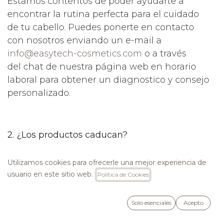
Estamos contentos de poder ayudarte a
encontrar la rutina perfecta para el cuidado
de tu cabello. Puedes ponerte en contacto
con nosotros enviando un e-mail a
info@easytech-cosmetics.com
o a través
del chat de nuestra página web en horario
laboral para obtener un diagnostico y consejo
personalizado.
2. ¿Los productos caducan?
Sí. Cada producto tiene su propia fecha de
Utilizamos cookies para ofrecerle una mejor experiencia de
caducidad indicada en el embalaje exterior y
usuario en este sitio web.
Política de Cookies
en la botella. Busque el símbolo de período
posterior a la apertura (PAO) para identificar
Solo esenciales
Acepto
la vida útil de su producto (número de meses)