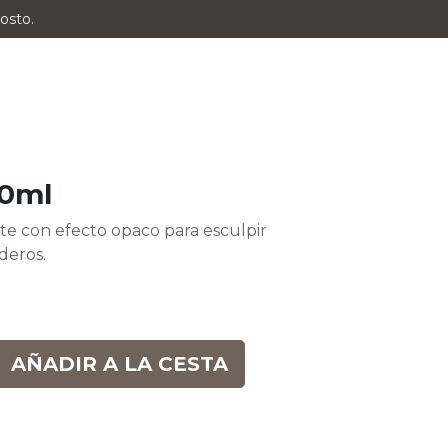
osto.
00ml
rte con efecto opaco para esculpir
deros.
AÑADIR A LA CESTA