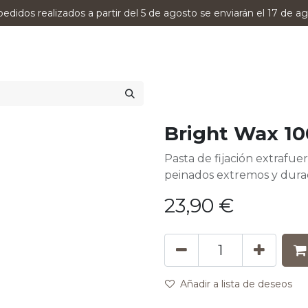
pedidos realizados a partir del 5 de agosto se enviarán el 17 de ag
0
RODUCTOS
VERSUMPRO
ASESORAMIENTO
Bright Wax 1
Pasta de fijación extrafue
peinados extremos y dura
23,90
€
Añadir a lista de deseos