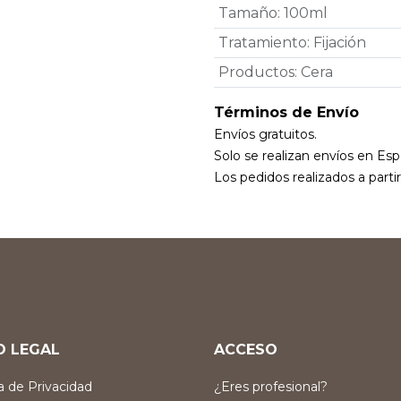
Tamaño
:
100ml
Tratamiento
:
Fijación
Productos
:
Cera
Términos de Envío
Envíos gratuitos.
Solo se realizan envíos en Esp
Los pedidos realizados a parti
O LEGAL
ACCESO
ca de Privacidad
¿Eres profesional?