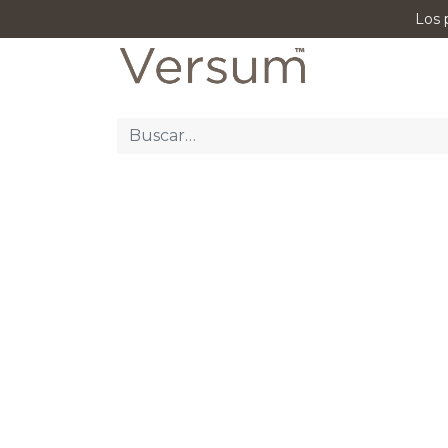
Los 
P