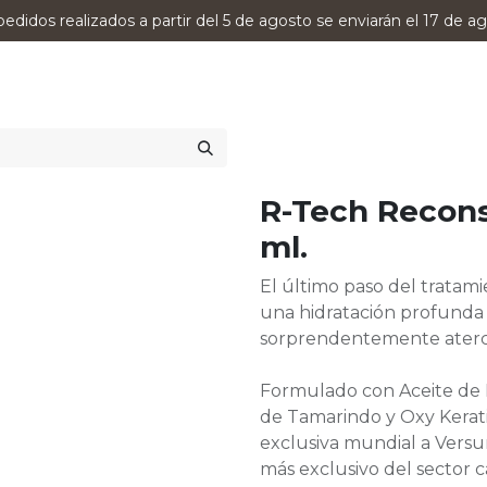
pedidos realizados a partir del 5 de agosto se enviarán el 17 de ag
0
RODUCTOS
VERSUMPRO
ASESORAMIENTO
R-Tech Recons
ml.
El último paso del tratam
una hidratación profunda
sorprendentemente aterci
Formulado con Aceite de M
de Tamarindo y Oxy Kerati
exclusiva mundial a Versu
más exclusivo del sector ca