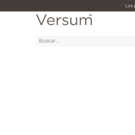
Los 
P