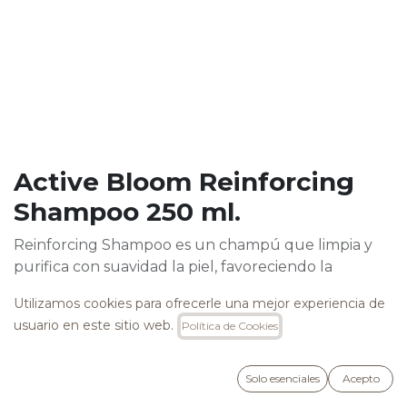
Active Bloom Reinforcing
Shampoo 250 ml.
Reinforcing Shampoo es un champú que limpia y
purifica con suavidad la piel, favoreciendo la
oxigenación de los bulbos pilosos, estimulando la
Utilizamos cookies para ofrecerle una mejor experiencia de
circulación cutánea para favorecer el crecimiento y
usuario en este sitio web.
Política de Cookies
ralentizar la caída del cabello gracias a su
innovadora fórmula que combina la Ortiga,
Guaraná, Guindilla y 15 fitoextractos diferentes.
Solo esenciales
Acepto
Libre de SLS, SLES parabenos, cocamide DEA,