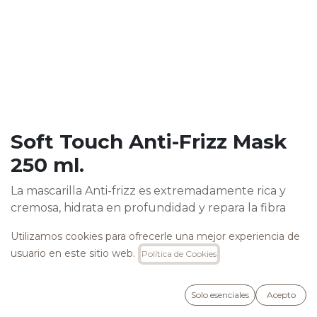
Soft Touch Anti-Frizz Mask
250 ml.
La mascarilla Anti-frizz es extremadamente rica y
cremosa, hidrata en profundidad y repara la fibra
para devolverle la elasticidad natural al cabello. Su
Utilizamos cookies para ofrecerle una mejor experiencia de
rica fórmula con Five Secrets Oil ejerce una
usuario en este sitio web.
Política de Cookies
profunda acción antiencrespamiento.
Libre de SLS, SLES, Parabenos, Parafina y MIT.
Solo esenciales
Acepto
20,90
€