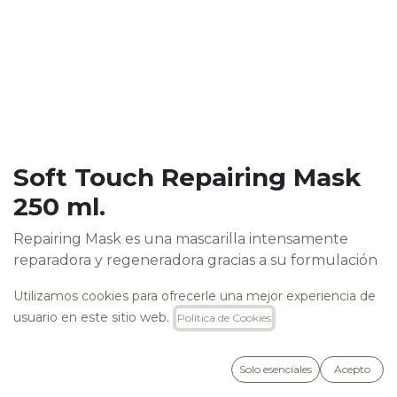
Soft Touch Repairing Mask
250 ml.
Repairing Mask es una mascarilla intensamente
reparadora y regeneradora gracias a su formulación
con Bayas de Goji y la exclusiva fórmula Five Secrets
Utilizamos cookies para ofrecerle una mejor experiencia de
Oil. El resultado es un cabello extremadamente
usuario en este sitio web.
Política de Cookies
suave y sano, sin apelmazar ni engrasar.
Libre de SLS, SLES, Parabenos, Parafina y MIT.
Solo esenciales
Acepto
20,90
€