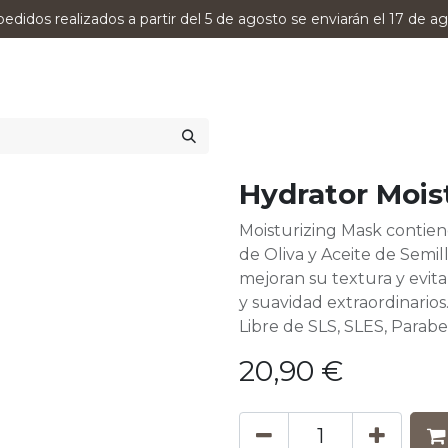
pedidos realizados a partir del 5 de agosto se enviarán el 17 de ag
0
RODUCTOS
VERSUMPRO
ASESORAMIENTO
Hydrator Mois
Moisturizing Mask contiene
de Oliva y Aceite de Semil
mejoran su textura y evit
y suavidad extraordinarios
Libre de SLS, SLES, Para
20,90
€