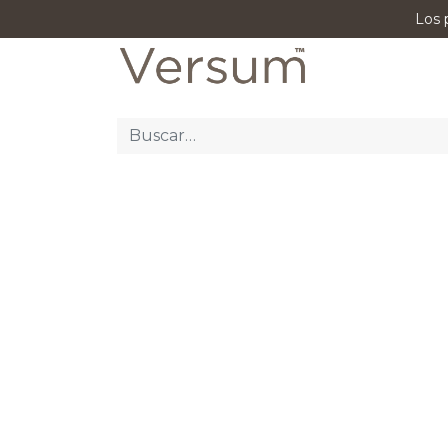
Los 
P