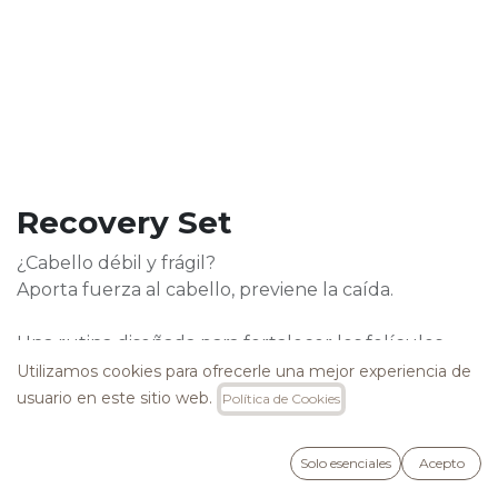
Recovery Set
¿Cabello débil y frágil?
Aporta fuerza al cabello, previene la caída.
Una rutina diseñada para fortalecer los folículos
capilares, estimular el crecimiento y frenar la
Utilizamos cookies para ofrecerle una mejor experiencia de
pérdida capilar, consiguiendo una melena más
usuario en este sitio web.
Política de Cookies
resistente y saludable.
Solo esenciales
Acepto
Libre de SLS, SLES, Cocamide MEA y DEA