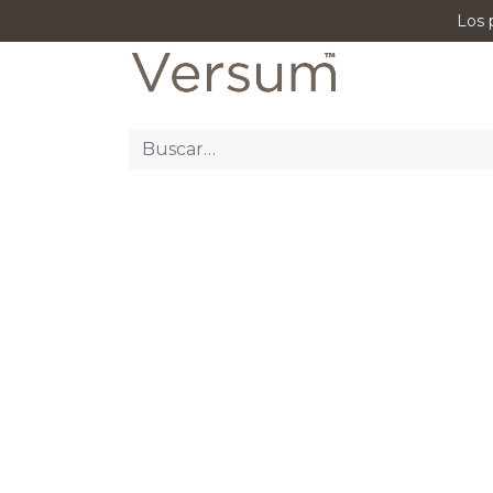
Los 
P