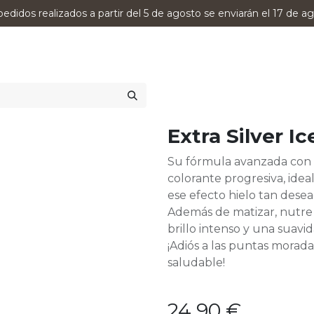
pedidos realizados a partir del 5 de agosto se enviarán el 17 de ag
0
RODUCTOS
VERSUMPRO
ASESORAMIENTO
Extra Silver I
Su fórmula avanzada con 
colorante progresiva, idea
ese efecto hielo tan desea
Además de matizar, nutre 
brillo intenso y una suavi
¡Adiós a las puntas morada
saludable!
24,90
€