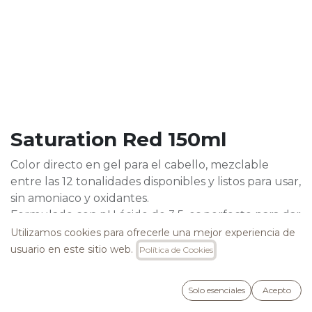
Saturation Red 150ml
Color directo en gel para el cabello, mezclable
entre las 12 tonalidades disponibles y listos para usar,
sin amoniaco y oxidantes.
Formulado con pH ácido de 3,5, es perfecto para dar
nuevos reflejos al cabello natural, colorado o
Utilizamos cookies para ofrecerle una mejor experiencia de
decolorado.
usuario en este sitio web.
Política de Cookies
Tono Rojo
Solo esenciales
Acepto
23,50
€