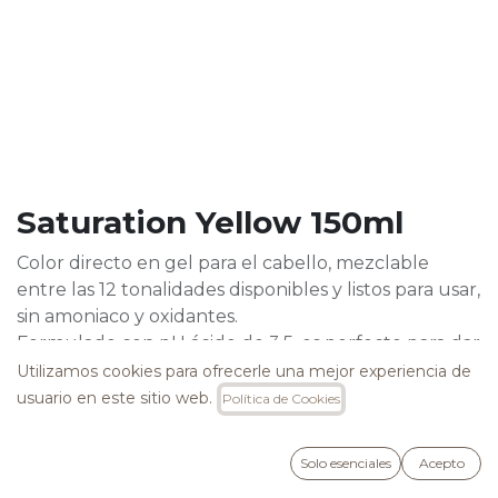
Saturation Yellow 150ml
Color directo en gel para el cabello, mezclable
entre las 12 tonalidades disponibles y listos para usar,
sin amoniaco y oxidantes.
Formulado con pH ácido de 3,5, es perfecto para dar
nuevos reflejos al cabello natural, colorado o
Utilizamos cookies para ofrecerle una mejor experiencia de
decolorado.
usuario en este sitio web.
Política de Cookies
Tono Amarillo
Solo esenciales
Acepto
23,50
€