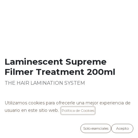
Laminescent Supreme
Filmer Treatment 200ml
THE HAIR LAMINATION SYSTEM
EFECTO ESPEJO EXTRAORDINARIO.
Utilizamos cookies para ofrecerle una mejor experiencia de
usuario en este sitio web.
Política de Cookies
El tratamiento envuelve el cabello con una película
hidrófoba muy resistente que repele el agua. La
película sella las cutículas y elimina el
Solo esenciales
Acepto
encrespamiento, dejando el cabello muy luminoso,