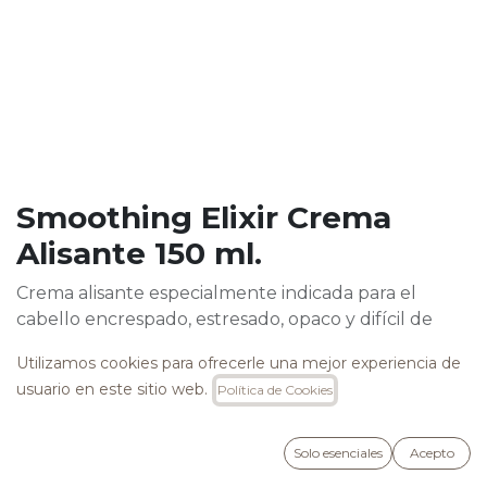
Smoothing Elixir Crema
Alisante 150 ml.
Crema alisante especialmente indicada para el
cabello encrespado, estresado, opaco y difícil de
manejar.
Utilizamos cookies para ofrecerle una mejor experiencia de
Contiene Agua Activa de Moringa Bio, Aceite de
usuario en este sitio web.
Política de Cookies
Oliva Bio y Aceite de Abisinia que hidratan y nutren
profundamente el cabello sin apelmazarlo ni
engrasarlo. Tiene una acción laminadora que cierra
Solo esenciales
Acepto
las cutículas y da brillo, para un cabello fluido, suave