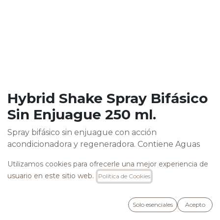
Hybrid Shake Spray Bifásico
Sin Enjuague 250 ml.
Spray bifásico sin enjuague con acción
acondicionadora y regeneradora. Contiene Aguas
Activas de Lúpulo y Manzanilla Bio y Extractos de
Utilizamos cookies para ofrecerle una mejor experiencia de
Espino y Aciano con propiedades emolientes,
usuario en este sitio web.
Política de Cookies
hidratantes y remineralizantes.
Ideal para todo tipo de cabello, brinda cuerpo,
suavidad y brillo, asegurando una alta peinabilidad.
Solo esenciales
Acepto
Ideal como ecualizador de porosidad.