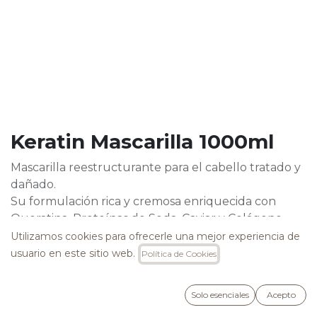
Keratin Mascarilla 1000ml
Mascarilla reestructurante para el cabello tratado y
dañado.
Su formulación rica y cremosa enriquecida con
Queratina, Proteínas de Seda, Caviar y Colágeno,
conpropiedadeshidratantesy antienvejecimiento,
Utilizamos cookies para ofrecerle una mejor experiencia de
desenreda eficazmente y reestructura, evitando el
usuario en este sitio web.
Política de Cookies
efecto crespo. Deja el cabello inmediatamente
suave, brillante y fuerte.
Solo esenciales
Acepto
26,40
€