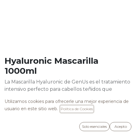
Hyaluronic Mascarilla
1000ml
La Mascarilla Hyaluronic de GenUs es el tratamiento
intensivo perfecto para cabellos teñidos que
necesitan hidratación y protección del color.
Utilizamos cookies para ofrecerle una mejor experiencia de
Enriquecida con ácido hialurónico, esta mascarilla
usuario en este sitio web.
Política de Cookies
profesional nutre profundamente, repara los daños
y ayuda a prolongar la intensidad del color, dejando
el cabello suave y brillante.
Solo esenciales
Acepto