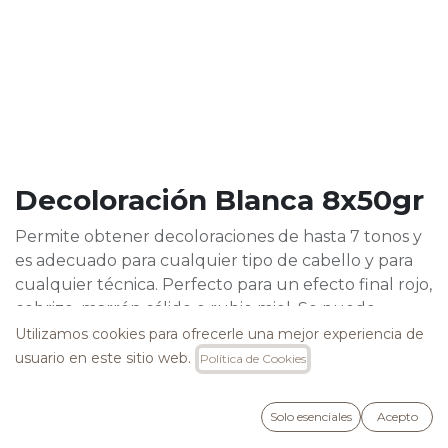
Decoloración Blanca 8x50gr
Permite obtener decoloraciones de hasta 7 tonos y
es adecuado para cualquier tipo de cabello y para
cualquier técnica. Perfecto para un efecto final rojo,
cobrizo, marrón cálido o rubio miel. Se puede
mezclar en una dilución 1:2 con peróxido de
Utilizamos cookies para ofrecerle una mejor experiencia de
hidrógeno a 10 vol., 20 vol., 30 vol., 40 vol.
usuario en este sitio web.
Política de Cookies
Enriquecida con Queratina, Aceite de Argán y
Solo esenciales
Acepto
Macadamia.