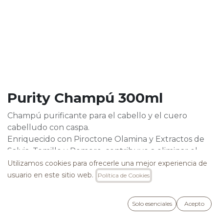
Purity Champú 300ml
Champú purificante para el cabello y el cuero
cabelludo con caspa.
Enriquecido con Piroctone Olamina y Extractos de
Salvia, Tomillo y Romero, contribuye a eliminar el
molesto problema de la caspa con una acción
Utilizamos cookies para ofrecerle una mejor experiencia de
reequilibrante y normalizadora.
usuario en este sitio web.
Política de Cookies
18,00
€
Solo esenciales
Acepto