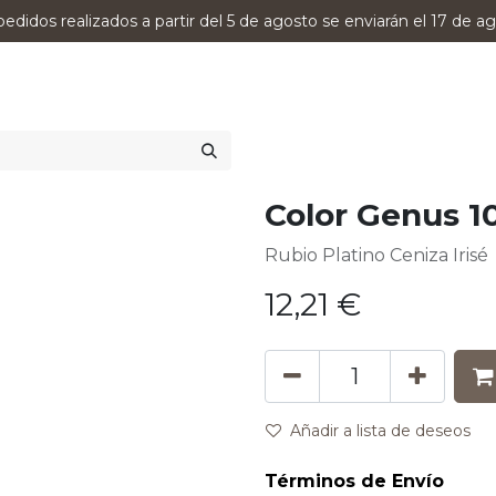
pedidos realizados a partir del 5 de agosto se enviarán el 17 de ag
0
RODUCTOS
VERSUMPRO
ASESORAMIENTO
Color Genus 1
Rubio Platino Ceniza Irisé
12,21
€
Añadir a lista de deseos
Términos de Envío