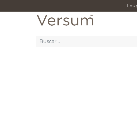
Los 
P