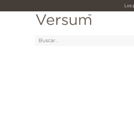
Los 
P