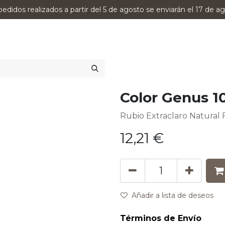
pedidos realizados a partir del 5 de agosto se enviarán el 17 de ag
0
RODUCTOS
VERSUMPRO
ASESORAMIENTO
Color Genus 1
Rubio Extraclaro Natural 
12,21
€
Añadir a lista de deseos
Términos de Envío