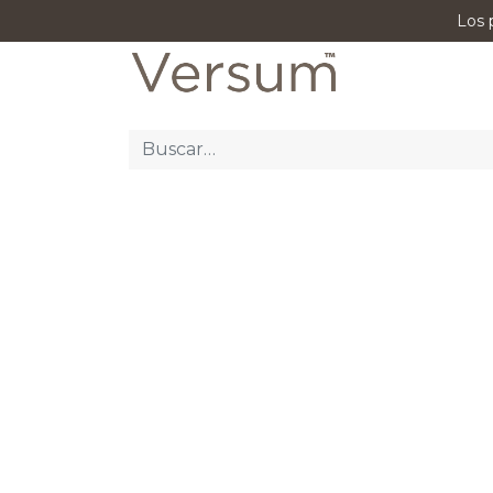
Los 
P