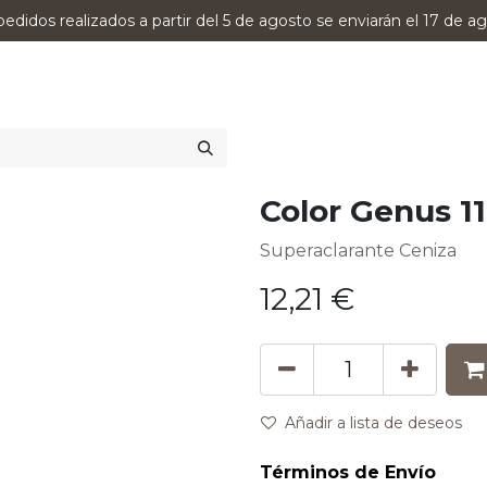
pedidos realizados a partir del 5 de agosto se enviarán el 17 de ag
0
RODUCTOS
VERSUMPRO
ASESORAMIENTO
Color Genus 11
Superaclarante Ceniza
12,21
€
Añadir a lista de deseos
Términos de Envío