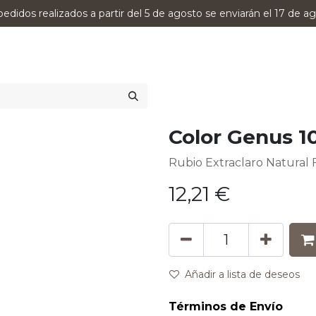
pedidos realizados a partir del 5 de agosto se enviarán el 17 de ag
0
RODUCTOS
VERSUMPRO
ASESORAMIENTO
Color Genus 1
Rubio Extraclaro Natural 
12,21
€
Añadir a lista de deseos
Términos de Envío