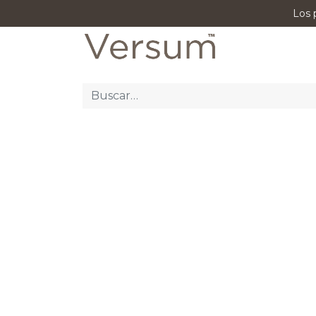
Los 
P