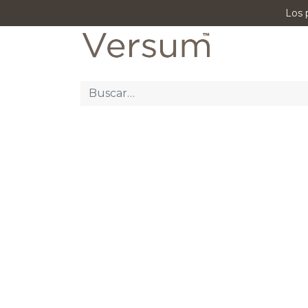
Los 
P