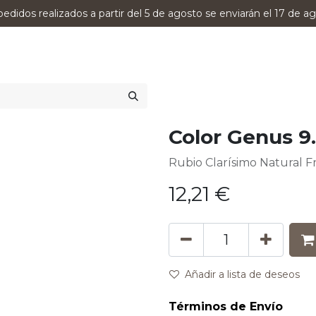
pedidos realizados a partir del 5 de agosto se enviarán el 17 de ag
0
RODUCTOS
VERSUMPRO
ASESORAMIENTO
Color Genus 9
Rubio Clarísimo Natural F
12,21
€
Añadir a lista de deseos
Términos de Envío