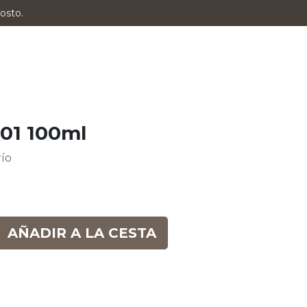
osto.
.01 100ml
río
AÑADIR A LA CESTA