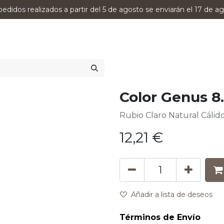
pedidos realizados a partir del 5 de agosto se enviarán el 17 de ag
0
RODUCTOS
VERSUMPRO
ASESORAMIENTO
Color Genus 8
Rubio Claro Natural Cálid
12,21
€
Añadir a lista de deseos
Términos de Envío