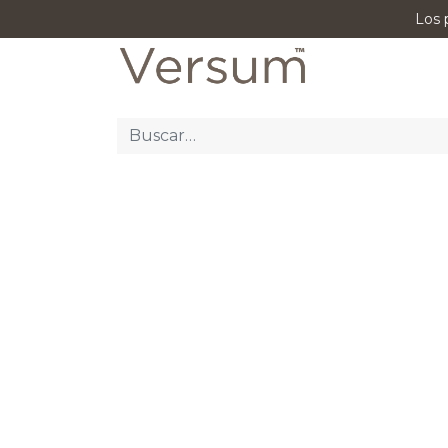
Los 
P