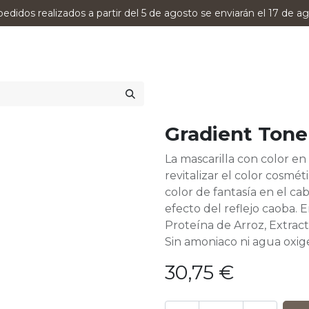
pedidos realizados a partir del 5 de agosto se enviarán el 17 de ag
0
RODUCTOS
VERSUMPRO
ASESORAMIENTO
Gradient Tone
La mascarilla con color en
revitalizar el color cosmét
color de fantasía en el ca
efecto del reflejo caoba. E
Proteína de Arroz, Extrac
Sin amoniaco ni agua oxig
30,75
€