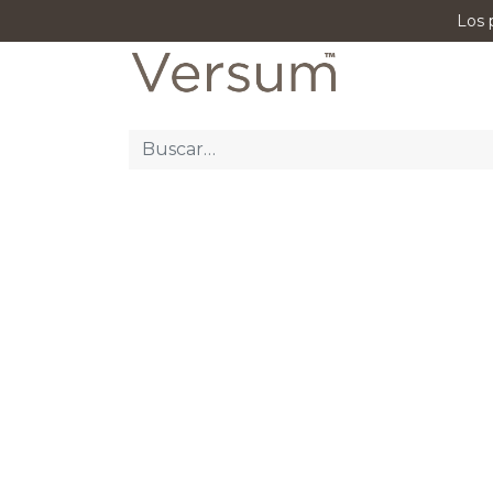
Los 
P