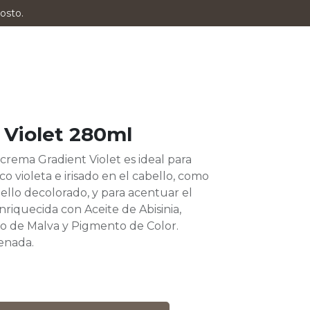
osto.
 Violet 280ml
 crema Gradient Violet es ideal para
ico violeta e irisado en el cabello, como
bello decolorado, y para acentuar el
nriquecida con Aceite de Abisinia,
to de Malva y Pigmento de Color.
enada.