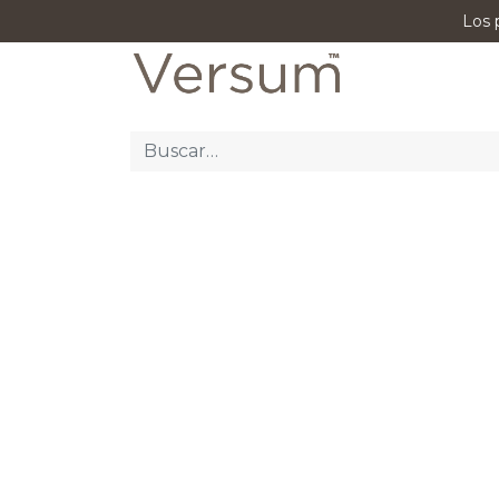
Los 
P