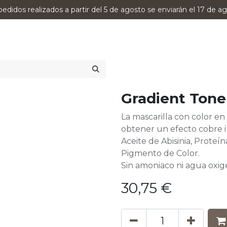
pedidos realizados a partir del 5 de agosto se enviarán el 17 de ag
0
RODUCTOS
VERSUMPRO
ASESORAMIENTO
Gradient Ton
La mascarilla con color e
obtener un efecto cobre i
Aceite de Abisinia, Proteí
Pigmento de Color.
Sin amoniaco ni agua oxig
30,75
€