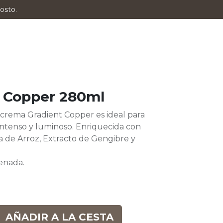
osto.
e Copper 280ml
n crema Gradient Copper es ideal para
ntenso y luminoso. Enriquecida con
na de Arroz, Extracto de Gengibre y
enada.
AÑADIR A LA CESTA