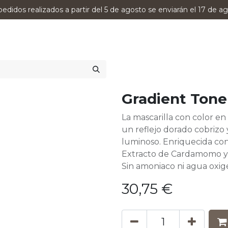
pedidos realizados a partir del 5 de agosto se enviarán el 17 de ag
0
RODUCTOS
VERSUMPRO
ASESORAMIENTO
Gradient Tone
La mascarilla con color en
un reflejo dorado cobrizo 
luminoso. Enriquecida con 
Extracto de Cardamomo y
Sin amoniaco ni agua oxig
30,75
€