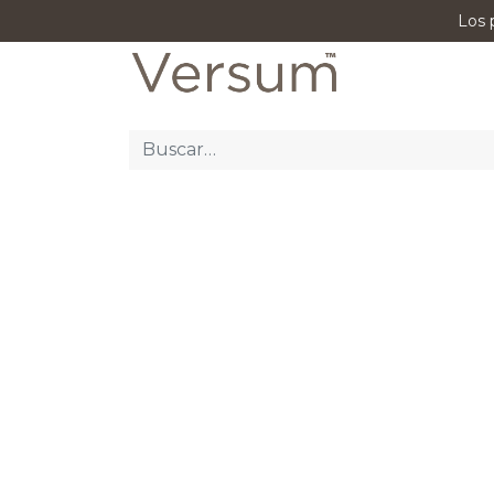
Los 
P