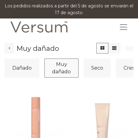
Los pedidos realizados a partir del 5 de agosto se enviarán el
17 de agosto.
Muy dañado
Muy
Dañado
Seco
Cresp
dañado