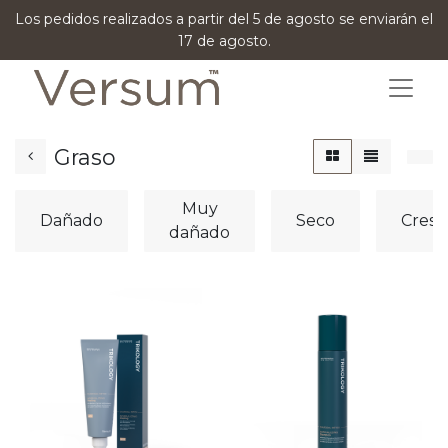
Los pedidos realizados a partir del 5 de agosto se enviarán el
17 de agosto.
Graso
Muy
Dañado
Seco
Cresp
dañado