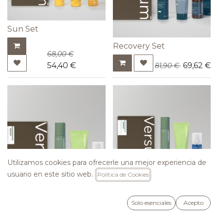
Sun Set
Recovery Set
68,00
€
54,40
€
69,62
€
81,90
€
Utilizamos cookies para ofrecerle una mejor experiencia de
usuario en este sitio web.
Política de Cookies
Radiance Set
Solo esenciales
Acepto
Miracle Set
68,00
€