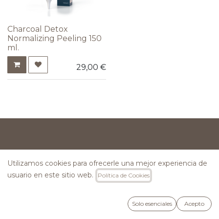
Charcoal Detox
Normalizing Peeling 150
ml.
29,00
€
Utilizamos cookies para ofrecerle una mejor experiencia de
usuario en este sitio web.
Política de Cookies
INFORMACIÓN
Preguntas Frecuentes
Solo esenciales
Acepto
Lunes a Viernes: 09:00h a 15:00h