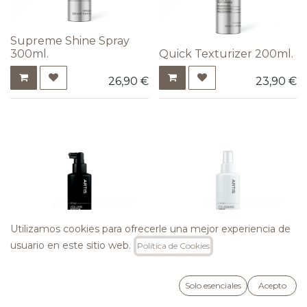
Supreme Shine Spray
300ml.
Quick Texturizer 200ml.
26,90
€
23,90
€
Utilizamos cookies para ofrecerle una mejor experiencia de
usuario en este sitio web.
Política de Cookies
Volume Booster 150ml
Polishing Spray 150ml
19,90
€
32,00
€
Solo esenciales
Acepto