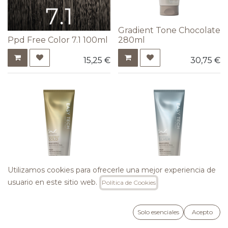
Gradient Tone Chocolate
Ppd Free Color 7.1 100ml
280ml
15,25
€
30,75
€
Utilizamos cookies para ofrecerle una mejor experiencia de
usuario en este sitio web.
Política de Cookies
Gradient Tone Gold
Gradient Tone Silver
280ml
280ml
Solo esenciales
Acepto
30,75
€
30,75
€