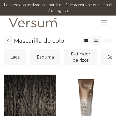
Los pedidos realizados a partir del 5 de agosto se enviarán el
17 de agosto.
Mascarilla de color
Definidor
Laca
Espuma
Spr
de rizos