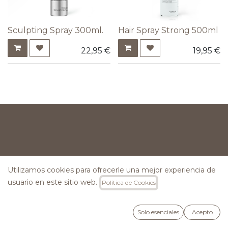
Sculpting Spray 300ml.
Hair Spray Strong 500ml
22,95
€
19,95
€
INFORMACIÓN
Utilizamos cookies para ofrecerle una mejor experiencia de
usuario en este sitio web.
Política de Cookies
Preguntas Frecuentes
Lunes a Viernes: 09:00h a 15:00h
Solo esenciales
Acepto
Hola@versumspain.com