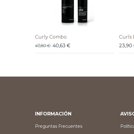
Curly Combo
Curls
40,63
€
23,90
47,80
€
INFORMACIÓN
AVIS
Preguntas Frecuentes
Políti