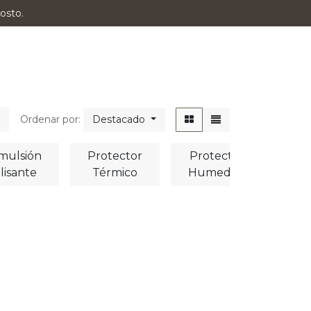
osto.
Ordenar por:
Destacado
mulsión
Protector
Protector
lisante
Térmico
Humedad