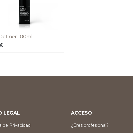
 Definer 100ml
€
O LEGAL
ACCESO
ca de Privacidad
¿Eres profesional?