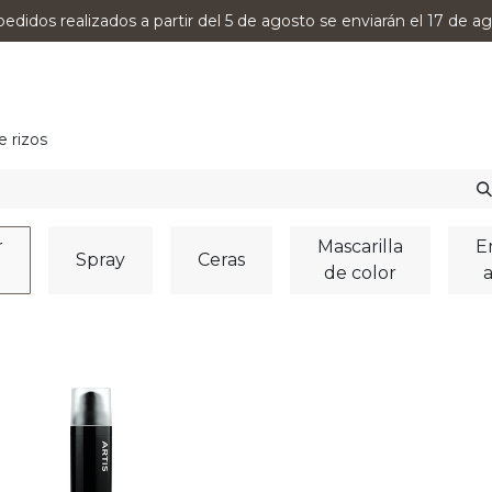
pedidos realizados a partir del 5 de agosto se enviarán el 17 de ag
0
RODUCTOS
VERSUMPRO
ASESORAMIENTO
e rizos
r
Mascarilla
E
Spray
Ceras
de color
a