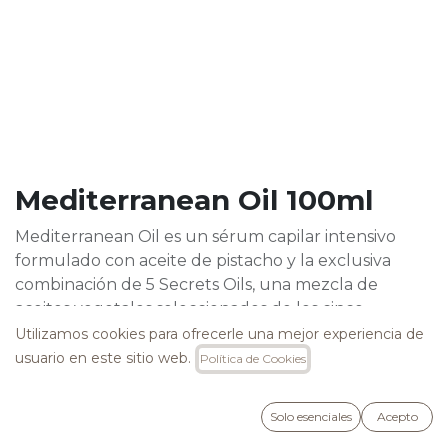
Mediterranean Oil 100ml
Mediterranean Oil es un sérum capilar intensivo
formulado con aceite de pistacho y la exclusiva
combinación de 5 Secrets Oils, una mezcla de
aceites vegetales seleccionados de los cinco
continentes. Su acción altamente hidratante y
Utilizamos cookies para ofrecerle una mejor experiencia de
suavizante transforma el cabello desde la primera
usuario en este sitio web.
Política de Cookies
aplicación: controla el encrespamiento, nutre en
profundidad y sella la cutícula para un acabado
Solo esenciales
Acepto
sedoso y brillante, sin apelmazar.