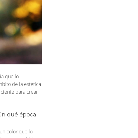
ia que lo
bito de la estética
SÍGUENOS
iciente para crear
Instagram
Facebook
gún qué época
un color que lo