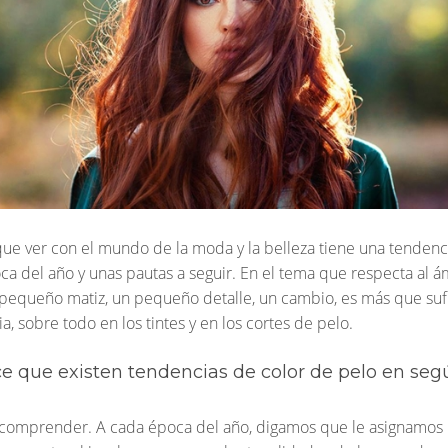
que ver con el mundo de la moda y la belleza tiene una tendenc
ca del año y unas pautas a seguir. En el tema que respecta al ám
O LEGAL
ACCESO
n pequeño matiz, un pequeño detalle, un cambio, es más que suf
ca de Privacidad
¿Eres profesional?
, sobre todo en los tintes y en los cortes de pelo.
VersumPRO
ca de Cookies
ce que existen tendencias de color de pelo en se
e comprender. A cada época del año, digamos que le asignamos 