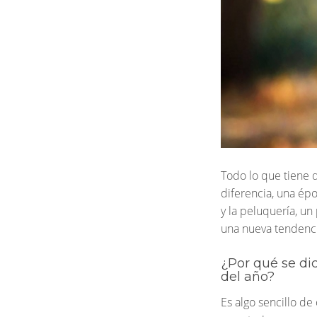
Todo lo que tiene 
diferencia, una épo
INFORMACIÓN
AVIS
y la peluquería, u
Preguntas Frecuentes
Políti
una nueva tendencia
Lunes a Viernes: 09:00h a 15:00h
Políti
¿Por qué se di
del año?
Hola@versumspain.com
Es algo sencillo d