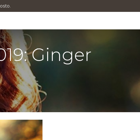
osto.
19: Ginger