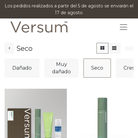
Los pedidos realizados a partir del 5 de agosto se enviarán el
17 de agosto.
Seco
Muy
Dañado
Seco
Cresp
dañado