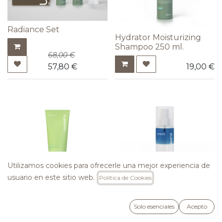
Radiance Set
Hydrator Moisturizing
Shampoo 250 ml.
68,00
€
57,80
€
19,00
€
Utilizamos cookies para ofrecerle una mejor experiencia de
usuario en este sitio web.
Política de Cookies
Hydrator Moisturizing
Fusion Detangling Dual
Mask 250 ml.
Phase Leave-In 150 ml.
Solo esenciales
Acepto