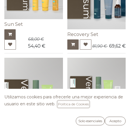
Sun Set
Recovery Set
68,00
€
54,40
€
69,62
€
81,90
€
Utilizamos cookies para ofrecerle una mejor experiencia de
usuario en este sitio web.
Política de Cookies
Radiance Set
Solo esenciales
Acepto