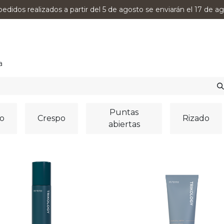
pedidos realizados a partir del 5 de agosto se enviarán el 17 de ag
0
RODUCTOS
VERSUMPRO
ASESORAMIENTO
a
Puntas
o
Crespo
Rizado
abiertas