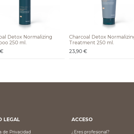
oal Detox Normalizing
Charcoal Detox Normalizin
oo 250 ml.
Treatment 250 ml.
€
23,90
€
O LEGAL
ACCESO
ca de Privacidad
¿Eres profesional?