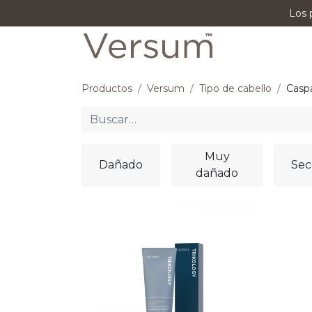
Los 
P
Productos
Versum
Tipo de cabello
Casp
Muy
Dañado
Sec
dañado