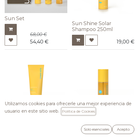
Sun Set
Sun Shine Solar
Shampoo 250ml
68,00
€
54,40
€
19,00
€
Utilizamos cookies para ofrecerle una mejor experiencia de
usuario en este sitio web.
Política de Cookies
Sun Shine Solar Mask
Sun Shine Solar Oil
250ml
Spray 150ml
Solo esenciales
Acepto