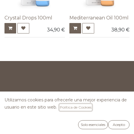
Crystal Drops 100ml
Mediterranean Oil 100ml
34,90
€
38,90
€
INFORMACIÓN
Utilizamos cookies para ofrecerle una mejor experiencia de
usuario en este sitio web.
Política de Cookies
Preguntas Frecuentes
Lunes a Viernes: 09:00h a 15:00h
Solo esenciales
Acepto
Hola@versumspain.com