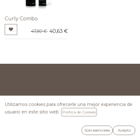
Curly Combo
40,63
€
47,80
€
INFORMACIÓN
Utilizamos cookies para ofrecerle una mejor experiencia de
usuario en este sitio web.
Política de Cookies
Preguntas Frecuentes
Lunes a Viernes: 09:00h a 15:00h
Solo esenciales
Acepto
Hola@versumspain.com